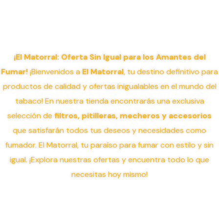
¡El Matorral: Oferta Sin Igual para los Amantes del
Fumar!
¡Bienvenidos a
El Matorral
, tu destino definitivo para
productos de calidad y ofertas inigualables en el mundo del
tabaco! En nuestra tienda encontrarás una exclusiva
selección de
filtros, pitilleras, mecheros y accesorios
que satisfarán todos tus deseos y necesidades como
fumador. El Matorral, tu paraíso para fumar con estilo y sin
igual. ¡Explora nuestras ofertas y encuentra todo lo que
necesitas hoy mismo!