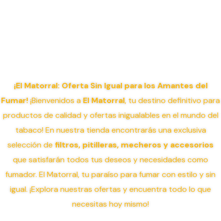
¡El Matorral: Oferta Sin Igual para los Amantes del
Fumar!
¡Bienvenidos a
El Matorral
, tu destino definitivo para
productos de calidad y ofertas inigualables en el mundo del
tabaco! En nuestra tienda encontrarás una exclusiva
selección de
filtros, pitilleras, mecheros y accesorios
que satisfarán todos tus deseos y necesidades como
fumador. El Matorral, tu paraíso para fumar con estilo y sin
igual. ¡Explora nuestras ofertas y encuentra todo lo que
necesitas hoy mismo!