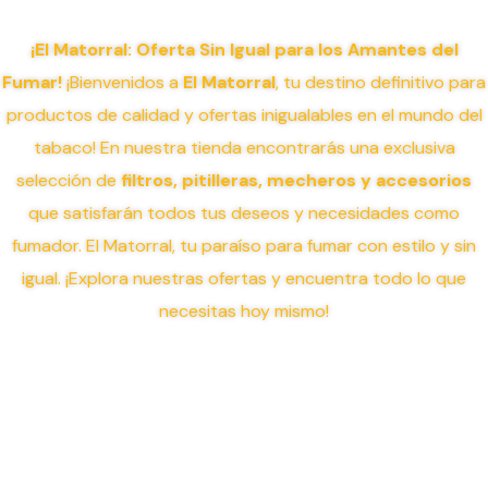
¡El Matorral: Oferta Sin Igual para los Amantes del
Fumar!
¡Bienvenidos a
El Matorral
, tu destino definitivo para
productos de calidad y ofertas inigualables en el mundo del
tabaco! En nuestra tienda encontrarás una exclusiva
selección de
filtros, pitilleras, mecheros y accesorios
que satisfarán todos tus deseos y necesidades como
fumador. El Matorral, tu paraíso para fumar con estilo y sin
igual. ¡Explora nuestras ofertas y encuentra todo lo que
necesitas hoy mismo!